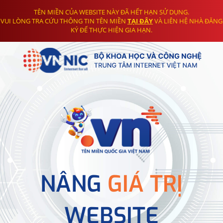
TÊN MIỀN CỦA WEBSITE NÀY ĐÃ HẾT HẠN SỬ DỤNG.
VUI LÒNG TRA CỨU THÔNG TIN TÊN MIỀN
TẠI ĐÂY
VÀ LIÊN HỆ NHÀ ĐĂNG
KÝ ĐỂ THỰC HIỆN GIA HẠN.
NÂNG
GIÁ TRỊ
WEBSITE