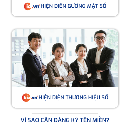
HIỆN DIỆN GƯƠNG MẶT SỐ
HIỆN DIỆN THƯƠNG HIỆU SỐ
VÌ SAO CẦN ĐĂNG KÝ TÊN MIỀN?