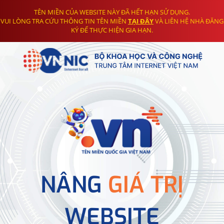
TÊN MIỀN CỦA WEBSITE NÀY ĐÃ HẾT HẠN SỬ DỤNG.
VUI LÒNG TRA CỨU THÔNG TIN TÊN MIỀN
TẠI ĐÂY
VÀ LIÊN HỆ NHÀ ĐĂNG
KÝ ĐỂ THỰC HIỆN GIA HẠN.
NÂNG
GIÁ TRỊ
WEBSITE