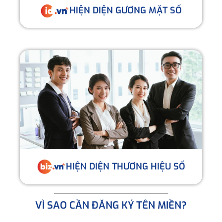
HIỆN DIỆN GƯƠNG MẶT SỐ
HIỆN DIỆN THƯƠNG HIỆU SỐ
VÌ SAO CẦN ĐĂNG KÝ TÊN MIỀN?