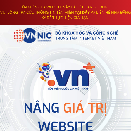
TÊN MIỀN CỦA WEBSITE NÀY ĐÃ HẾT HẠN SỬ DỤNG.
VUI LÒNG TRA CỨU THÔNG TIN TÊN MIỀN
TẠI ĐÂY
VÀ LIÊN HỆ NHÀ ĐĂNG
KÝ ĐỂ THỰC HIỆN GIA HẠN.
NÂNG
GIÁ TRỊ
WEBSITE