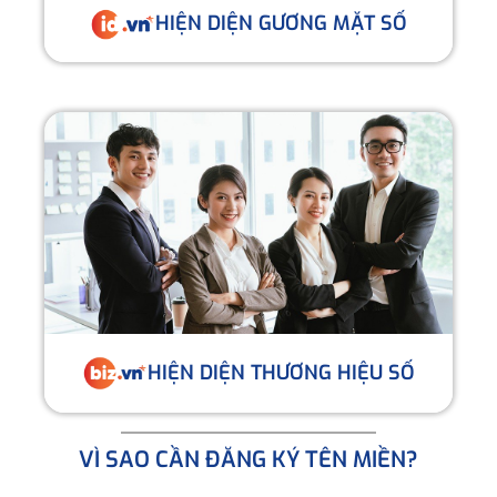
HIỆN DIỆN GƯƠNG MẶT SỐ
HIỆN DIỆN THƯƠNG HIỆU SỐ
VÌ SAO CẦN ĐĂNG KÝ TÊN MIỀN?