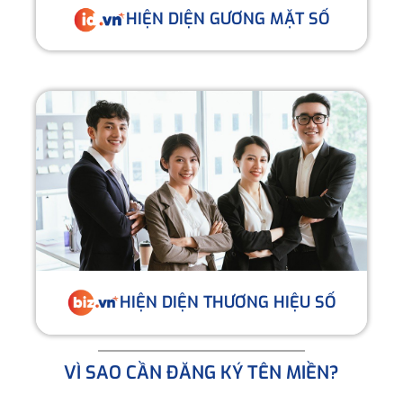
HIỆN DIỆN GƯƠNG MẶT SỐ
HIỆN DIỆN THƯƠNG HIỆU SỐ
VÌ SAO CẦN ĐĂNG KÝ TÊN MIỀN?