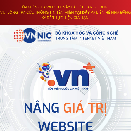
TÊN MIỀN CỦA WEBSITE NÀY ĐÃ HẾT HẠN SỬ DỤNG.
VUI LÒNG TRA CỨU THÔNG TIN TÊN MIỀN
TẠI ĐÂY
VÀ LIÊN HỆ NHÀ ĐĂNG
KÝ ĐỂ THỰC HIỆN GIA HẠN.
NÂNG
GIÁ TRỊ
WEBSITE