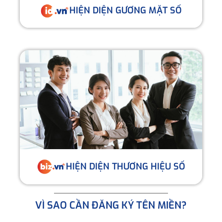
HIỆN DIỆN GƯƠNG MẶT SỐ
HIỆN DIỆN THƯƠNG HIỆU SỐ
VÌ SAO CẦN ĐĂNG KÝ TÊN MIỀN?