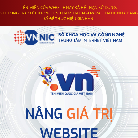
TÊN MIỀN CỦA WEBSITE NÀY ĐÃ HẾT HẠN SỬ DỤNG.
VUI LÒNG TRA CỨU THÔNG TIN TÊN MIỀN
TẠI ĐÂY
VÀ LIÊN HỆ NHÀ ĐĂNG
KÝ ĐỂ THỰC HIỆN GIA HẠN.
NÂNG
GIÁ TRỊ
WEBSITE