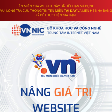
TÊN MIỀN CỦA WEBSITE NÀY ĐÃ HẾT HẠN SỬ DỤNG.
VUI LÒNG TRA CỨU THÔNG TIN TÊN MIỀN
TẠI ĐÂY
VÀ LIÊN HỆ NHÀ ĐĂNG
KÝ ĐỂ THỰC HIỆN GIA HẠN.
NÂNG
GIÁ TRỊ
WEBSITE