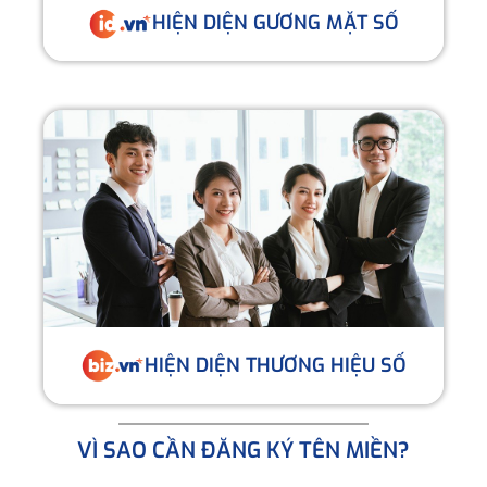
HIỆN DIỆN GƯƠNG MẶT SỐ
HIỆN DIỆN THƯƠNG HIỆU SỐ
VÌ SAO CẦN ĐĂNG KÝ TÊN MIỀN?