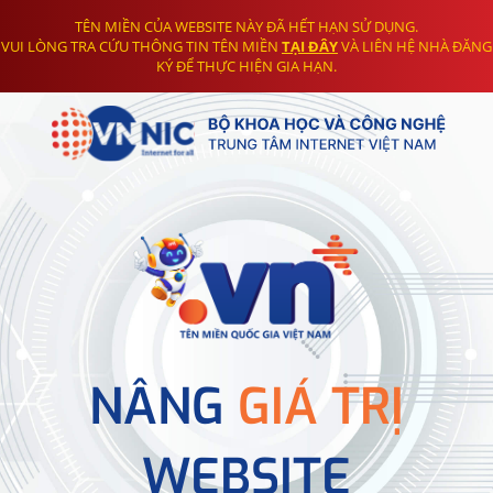
TÊN MIỀN CỦA WEBSITE NÀY ĐÃ HẾT HẠN SỬ DỤNG.
VUI LÒNG TRA CỨU THÔNG TIN TÊN MIỀN
TẠI ĐÂY
VÀ LIÊN HỆ NHÀ ĐĂNG
KÝ ĐỂ THỰC HIỆN GIA HẠN.
NÂNG
GIÁ TRỊ
WEBSITE