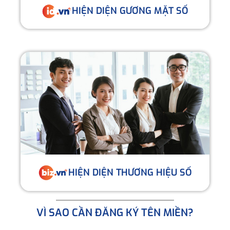
HIỆN DIỆN GƯƠNG MẶT SỐ
HIỆN DIỆN THƯƠNG HIỆU SỐ
VÌ SAO CẦN ĐĂNG KÝ TÊN MIỀN?