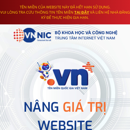
TÊN MIỀN CỦA WEBSITE NÀY ĐÃ HẾT HẠN SỬ DỤNG.
VUI LÒNG TRA CỨU THÔNG TIN TÊN MIỀN
TẠI ĐÂY
VÀ LIÊN HỆ NHÀ ĐĂNG
KÝ ĐỂ THỰC HIỆN GIA HẠN.
NÂNG
GIÁ TRỊ
WEBSITE