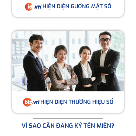
HIỆN DIỆN GƯƠNG MẶT SỐ
HIỆN DIỆN THƯƠNG HIỆU SỐ
VÌ SAO CẦN ĐĂNG KÝ TÊN MIỀN?