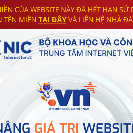
IỀN CỦA WEBSITE NÀY ĐÃ HẾT HẠN SỬ
N TÊN MIỀN
TẠI ĐÂY
VÀ LIÊN HỆ NHÀ ĐĂ
NÂNG
GIÁ TRỊ
WEBSIT