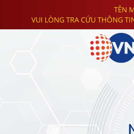
TÊN M
VUI LÒNG TRA CỨU THÔNG TI