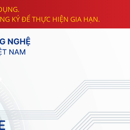
 DỤNG.
NG KÝ ĐỂ THỰC HIỆN GIA HẠN.
E