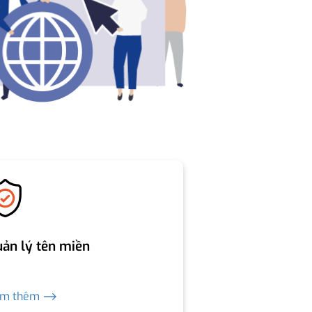
ản lý tên miền
em thêm ⟶