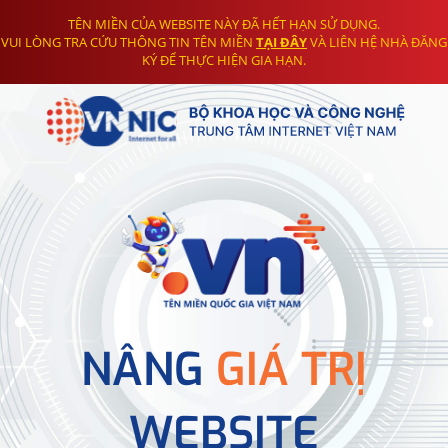
TÊN MIỀN CỦA WEBSITE NÀY ĐÃ HẾT HẠN SỬ DỤNG.
VUI LÒNG TRA CỨU THÔNG TIN TÊN MIỀN
TẠI ĐÂY
VÀ LIÊN HỆ NHÀ ĐĂNG
KÝ ĐỂ THỰC HIỆN GIA HẠN.
NÂNG
GIÁ TRỊ
WEBSITE