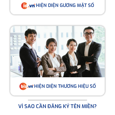
HIỆN DIỆN GƯƠNG MẶT SỐ
HIỆN DIỆN THƯƠNG HIỆU SỐ
VÌ SAO CẦN ĐĂNG KÝ TÊN MIỀN?