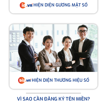
HIỆN DIỆN GƯƠNG MẶT SỐ
HIỆN DIỆN THƯƠNG HIỆU SỐ
VÌ SAO CẦN ĐĂNG KÝ TÊN MIỀN?