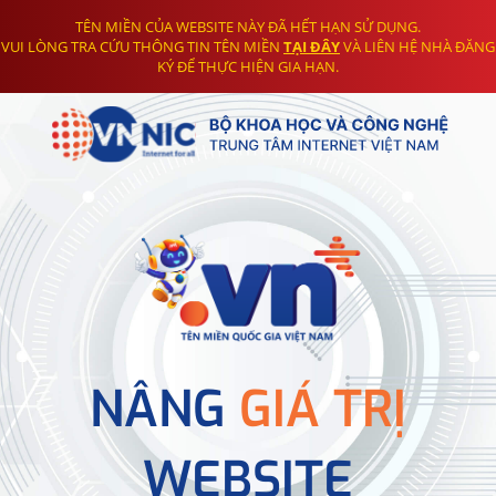
TÊN MIỀN CỦA WEBSITE NÀY ĐÃ HẾT HẠN SỬ DỤNG.
VUI LÒNG TRA CỨU THÔNG TIN TÊN MIỀN
TẠI ĐÂY
VÀ LIÊN HỆ NHÀ ĐĂNG
KÝ ĐỂ THỰC HIỆN GIA HẠN.
NÂNG
GIÁ TRỊ
WEBSITE