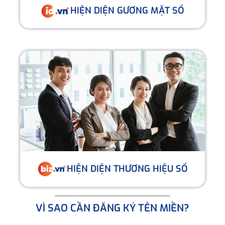
HIỆN DIỆN GƯƠNG MẶT SỐ
HIỆN DIỆN THƯƠNG HIỆU SỐ
VÌ SAO CẦN ĐĂNG KÝ TÊN MIỀN?