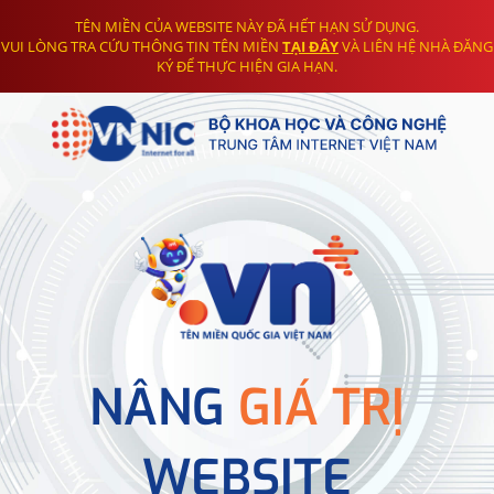
TÊN MIỀN CỦA WEBSITE NÀY ĐÃ HẾT HẠN SỬ DỤNG.
VUI LÒNG TRA CỨU THÔNG TIN TÊN MIỀN
TẠI ĐÂY
VÀ LIÊN HỆ NHÀ ĐĂNG
KÝ ĐỂ THỰC HIỆN GIA HẠN.
NÂNG
GIÁ TRỊ
WEBSITE